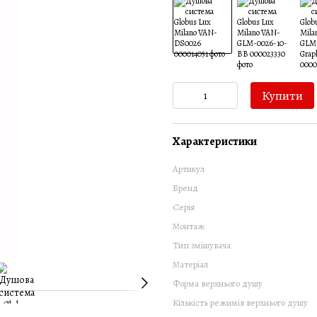
Купити
Характеристики
Артикул
Бренд
Серія
Монтаж
Тип змішувача
Матеріал
Форма верхнього душу
Кількість режимів верхнього душу