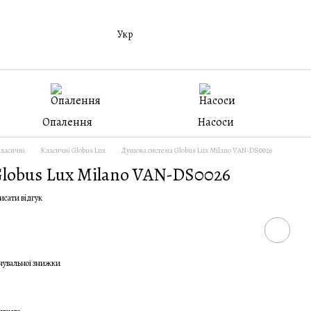
Укр
Опалення
Насоси
ласичні
Класичні Globus Lux
Душова система Globus Lux Milano VAN-DS0026
lobus Lux Milano VAN-DS0026
исати відгук
чувальної знижки