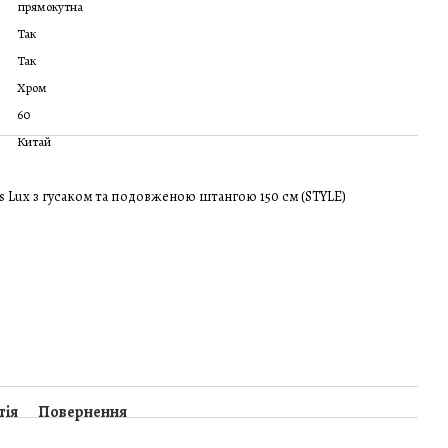
прямокутна
Так
Так
Хром
60
Китай
 Lux з гусаком та подовженою штангою 150 см (STYLE)
тія
Повернення