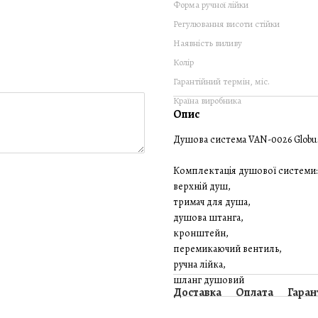
Форма ручної лійки
Регулювання висоти стійки
Наявність виливу
Колір
Гарантійний термін, міс.
Країна виробника
Опис
Душова система VAN-0026 Globus
Комплектація душової системи:
верхній душ,
тримач для душа,
душова штанга,
кронштейн,
перемикаючий вентиль,
ручна лійка,
шланг душовий
Доставка
Оплата
Гаран