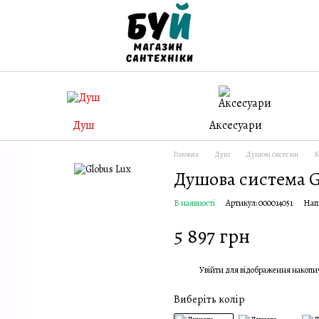
Душ
Аксесуари
Головна
Душ
Душові системи
К
Душова система G
В наявності
Артикул: 000014051
Нап
5 897 грн
Увійти
для відображення накопи
%
Виберіть колір