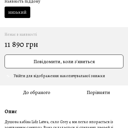
Наявність піддону
низький
Немає в наявності
11 890 грн
Повідомити, коли з'явиться
Увійти
для відображення накопичувальної знижки
%
До обраного
Порівняти
Опис
Душова кабіна Lidz Latwa, скло Grey 4 мм легко впорається із
зонуванням санвузла. Вона складається зі стильних дверей зі