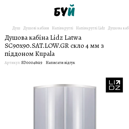
Душ
Душові кабіни
Напівкруглі
Напівкруглі Lidz
Душова кабі
Душова кабіна Lidz Latwa
SC90x90.SAT.LOW.GR скло 4 мм з
піддоном Kupala
Артикул:
SD00048619
Написати відгук