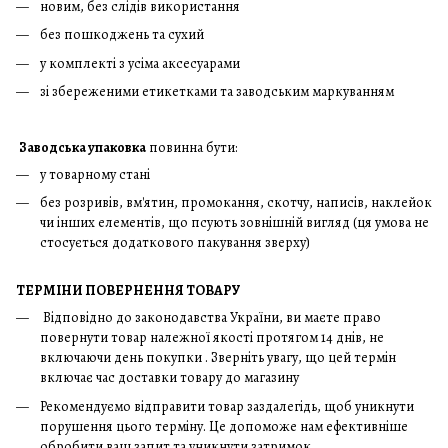
новим, без слідів використання
без пошкоджень та сухий
у комплекті з усіма аксесуарами
зі збереженими етикетками та заводським маркуванням
Заводська упаковка
повинна бути:
у товарному стані
без розривів, вм'ятин, промокання, скотчу, написів, наклейок
чи інших елементів, що псують зовнішній вигляд (ця умова не
стосується додаткового пакування зверху)
ТЕРМІНИ ПОВЕРНЕННЯ ТОВАРУ
Відповідно до законодавства України, ви маєте право
повернути товар належної якості протягом 14 днів, не
включаючи день покупки . Зверніть увагу, що цей термін
включає час доставки товару до магазину
Рекомендуємо відправити товар заздалегідь, щоб уникнути
порушення цього терміну. Це допоможе нам ефективніше
обробити ваш запит та уникнути затримок