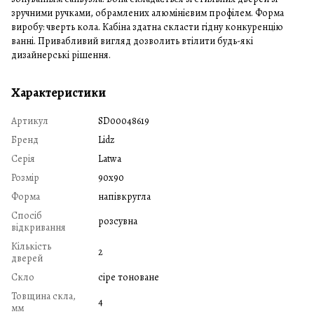
зручними ручками, обрамлених алюмінієвим профілем. Форма
виробу: чверть кола. Кабіна здатна скласти гідну конкуренцію
ванні. Привабливий вигляд дозволить втілити будь-які
дизайнерські рішення.
Характеристики
Артикул
SD00048619
Бренд
Lidz
Серія
Latwa
Розмір
90x90
Форма
напівкругла
Спосіб
розсувна
відкривання
Кількість
2
дверей
Скло
сіре тоноване
Товщина скла,
4
мм